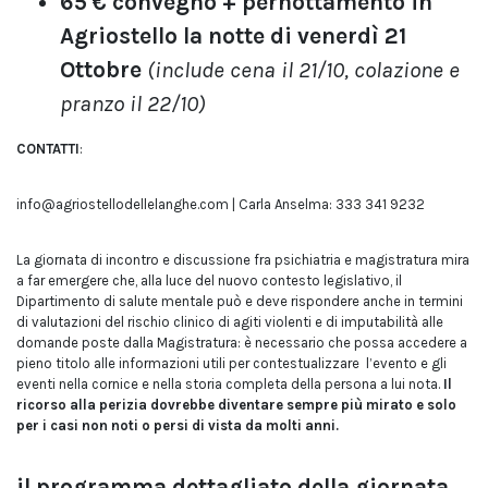
65 € convegno + pernottamento in
Agriostello la notte di venerdì 21
Ottobre
(include cena il 21/10, colazione e
pranzo il 22/10)
CONTATTI
:
info@agriostellodellelanghe.com | Carla Anselma: 333 341 9232
La giornata di incontro e discussione fra psichiatria e magistratura mira
a far emergere che, alla luce del nuovo contesto legislativo, il
Dipartimento di salute mentale può e deve rispondere anche in termini
di valutazioni del rischio clinico di agiti violenti e di imputabilità alle
domande poste dalla Magistratura: è necessario che possa accedere a
pieno titolo alle informazioni utili per contestualizzare l’evento e gli
eventi nella cornice e nella storia completa della persona a lui nota.
Il
ricorso alla perizia dovrebbe diventare sempre più mirato e solo
per i casi non noti o persi di vista da molti anni.
il programma dettagliato della giornata