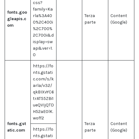
css?
family=Ka
fonts.goo
rla%3A40
Terza
Content
gleapis.c
0%2C400i
parte
(Google)
om
%2C700%
2C700i&d
isplay=sw
ap&ver=1.
0
https://fo
nts.gstati
c.com/s/k
arla/v32/
qkBIXvYC6
trAT55ZBi1
ueQVIjQTD
H52aE0lK.
woff2
fonts.gst
Terza
Content
https://fo
atic.com
parte
(Google)
nts.gstati