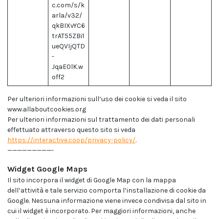
c.com/s/k
arla/v32/
qkBIXvYC6
trAT55ZBi1
ueQVIjQTD
-
JqaE0lK.w
off2
Per ulteriori informazioni sull’uso dei cookie si veda il sito
www.allaboutcookies.org
Per ulteriori informazioni sul trattamento dei dati personali
effettuato attraverso questo sito si veda
https://interactive.coop/privacy-policy/
.
—————————-
Widget Google Maps
Il sito incorpora il widget di Google Map con la mappa
dell’attività e tale servizio comporta l’installazione di cookie da
Google. Nessuna informazione viene invece condivisa dal sito in
cui il widget è incorporato. Per maggiori informazioni, anche