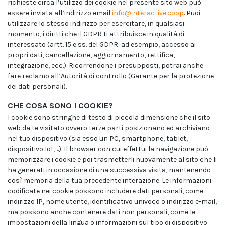
richieste circa l’utilizzo dei cookie nel presente sito web può
essere inviata all’indirizzo email
info@interactive.coop
. Puoi
utilizzare lo stesso indirizzo per esercitare, in qualsiasi
momento, i diritti che il GDPR ti attribuisce in qualità di
interessato (artt. 15 e ss. del GDPR: ad esempio, accesso ai
propri dati, cancellazione, aggiornamento, rettifica,
integrazione, ecc.). Ricorrendone i presupposti, potrai anche
fare reclamo all’Autorità di controllo (Garante per la protezione
dei dati personali).
CHE COSA SONO I COOKIE?
I cookie sono stringhe di testo di piccola dimensione che il sito
web da te visitato ovvero terze parti posizionano ed archiviano
nel tuo dispositivo (sia esso un PC, smartphone, tablet,
dispositivo IoT,…). Il browser con cui effettui la navigazione può
memorizzare i cookie e poi trasmetterli nuovamente al sito che li
ha generati in occasione di una successiva visita, mantenendo
così memoria della tua precedente interazione. Le informazioni
codificate nei cookie possono includere dati personali, come
indirizzo IP, nome utente, identificativo univoco o indirizzo e-mail,
ma possono anche contenere dati non personali, come le
impostazioni della lingua o informazioni sul tipo di dispositivo