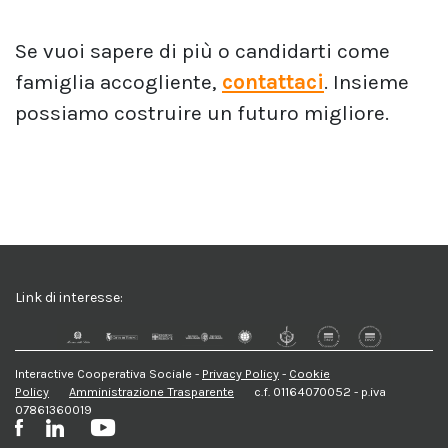
Se vuoi sapere di più o candidarti come
famiglia accogliente,
contattaci
. Insieme
possiamo costruire un futuro migliore.
Link di interesse:
Interactive Cooperativa Sociale -
Privacy Policy
-
Cookie
Policy
Amministrazione Trasparente
c.f. 01164070052 - p.iva
07861360019