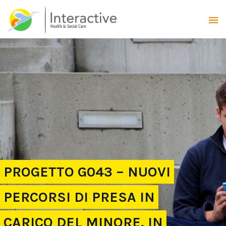
PROGETTO G043 – NUOVI
PERCORSI DI PRESA IN
CARICO DEL MINORE, IN