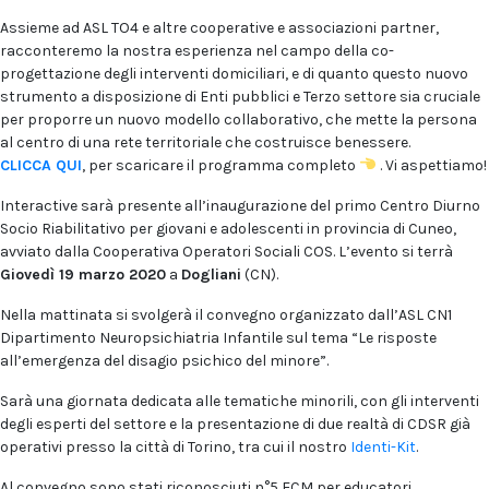
Assieme ad ASL TO4 e altre cooperative e associazioni partner,
racconteremo la nostra esperienza nel campo della co-
progettazione degli interventi domiciliari, e di quanto questo nuovo
strumento a disposizione di Enti pubblici e Terzo settore sia cruciale
per proporre un nuovo modello collaborativo, che mette la persona
al centro di una rete territoriale che costruisce benessere.
CLICCA QUI
, per scaricare il programma completo
. Vi aspettiamo!
Interactive sarà presente all’inaugurazione del primo Centro Diurno
Socio Riabilitativo per giovani e adolescenti in provincia di Cuneo,
avviato dalla Cooperativa Operatori Sociali COS. L’evento si terrà
Giovedì 19 marzo 2020
a
Dogliani
(CN).
Nella mattinata si svolgerà il convegno organizzato dall’ASL CN1
Dipartimento Neuropsichiatria Infantile sul tema “Le risposte
all’emergenza del disagio psichico del minore”.
Sarà una giornata dedicata alle tematiche minorili, con gli interventi
degli esperti del settore e la presentazione di due realtà di CDSR già
operativi presso la città di Torino, tra cui il nostro
Identi-Kit
.
Al convegno sono stati riconosciuti n°5 ECM per educatori