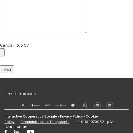
Carica il tuo CV
Link di interesse:
Interactive Cooperativa Sociale -
Privacy Policy
-
Cookie
Policy
Amministrazione Trasparente
c.f. 01164070052 - p.iva
07861360019