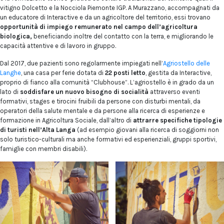
vitigno Dolcetto e la Nocciola Piemonte IGP. A Murazzano, accompagnati da
un educatore di Interactive e da un agricoltore del territorio, essi trovano
opportunità di impiego remunerato nel campo dell’agricoltura
biologica,
beneficiando inoltre del contatto con la terra, e migliorando le
capacità attentive e di lavoro in gruppo.
Dal 2017, due pazienti sono regolarmente impiegati nell’
Agriostello delle
Langhe
, una casa per ferie dotata di
22 posti letto
, gestita da Interactive,
proprio di fianco alla comunità “Clubhouse”. L’agriostello è in grado da un
lato di
soddisfare un nuovo bisogno di socialità
attraverso eventi
formativi, stages e tirocini fruibili da persone con disturbi mentali, da
operatori della salute mentale e da persone alla ricerca di esperienze e
formazione in Agricoltura Sociale, dall’altro di
attrarre specifiche tipologie
di turisti nell’Alta Langa
(ad esempio giovani alla ricerca di soggiorni non
solo turistico-culturali ma anche formativi ed esperienziali, gruppi sportivi,
famiglie con membri disabili).