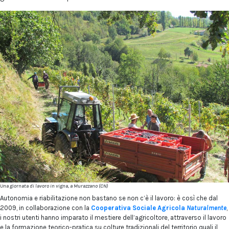
Una giornata di lavoro in vigna, a Murazzano (CN)
Autonomia e riabilitazione non bastano se non c’è il lavoro: è così che dal
2009, in collaborazione con la
Cooperativa Sociale Agricola
Naturalmente
,
i nostri utenti hanno imparato il mestiere dell’agricoltore, attraverso il lavoro
e la formazione teorico-pratica su colture tradizionali del territorio quali il