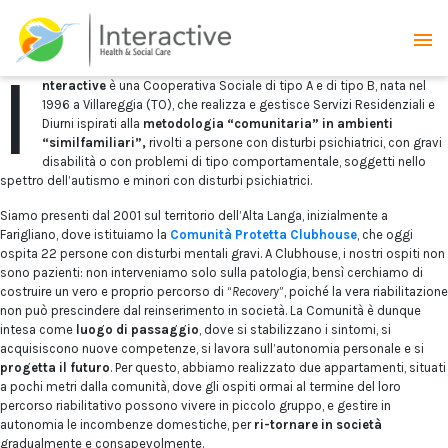
I
nteractive
è una Cooperativa Sociale di tipo A e di tipo B, nata nel
1996 a Villareggia (TO), che realizza e gestisce Servizi Residenziali e
Diurni ispirati alla
metodologia “comunitaria” in ambienti
“similfamiliari”,
rivolti a persone con disturbi psichiatrici, con gravi
disabilità o con problemi di tipo comportamentale, soggetti nello
spettro dell’autismo e minori con disturbi psichiatrici.
Siamo presenti dal 2001 sul territorio dell’Alta Langa, inizialmente a
Farigliano, dove istituiamo la
Comunità Protetta Clubhouse
, che oggi
ospita 22 persone con disturbi mentali gravi. A Clubhouse, i nostri ospiti non
sono pazienti: non interveniamo solo sulla patologia, bensì cerchiamo di
costruire un vero e proprio percorso di “
Recovery
”, poiché la vera riabilitazione
non può prescindere dal reinserimento in società. La Comunità è dunque
intesa come
luogo di passaggio
, dove si stabilizzano i sintomi, si
acquisiscono nuove competenze, si lavora sull’autonomia personale e si
progetta il futuro
. Per questo, abbiamo realizzato due appartamenti, situati
a pochi metri dalla comunità, dove gli ospiti ormai al termine del loro
percorso riabilitativo possono vivere in piccolo gruppo, e gestire in
autonomia le incombenze domestiche, per
ri-tornare in società
gradualmente e consapevolmente.