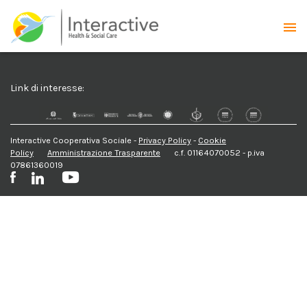
Link di interesse:
Interactive Cooperativa Sociale -
Privacy Policy
-
Cookie
Policy
Amministrazione Trasparente
c.f. 01164070052 - p.iva
07861360019